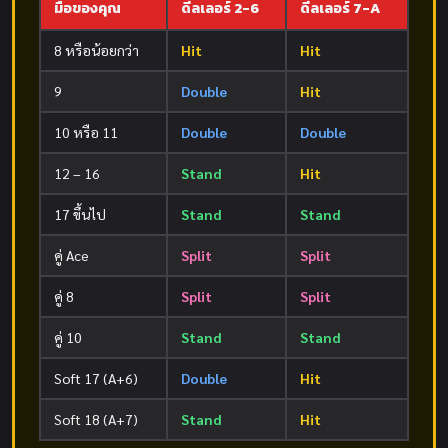
มือของคุณ
ดีลเลอร์ 2-6
ดีลเลอร์ 7-A
8 หรือน้อยกว่า
Hit
Hit
9
Double
Hit
10 หรือ 11
Double
Double
12 – 16
Stand
Hit
17 ขึ้นไป
Stand
Stand
คู่ Ace
Split
Split
คู่ 8
Split
Split
คู่ 10
Stand
Stand
Soft 17 (A+6)
Double
Hit
Soft 18 (A+7)
Stand
Hit