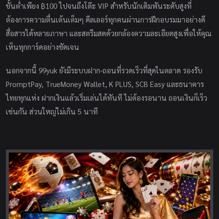
ขั้นต่ำเพียง ฿100 ไปจนถึงโต๊ะ VIP สำหรับนักเดิมพันระดับสูงที่
ต้องการความตื่นเต้นเต็มๆ ดีลเลอร์ทุกคนผ่านการฝึกอบรมมาอย่างดี
สื่อสารได้หลายภาษา และสตรีมสดด้วยกล้องความละเอียดสูงเพื่อให้คุณ
เห็นทุกการ์ดอย่างชัดเจน
นอกจากนี้ 99yuk ยังมีระบบฝาก-ถอนที่รวดเร็วที่สุดในตลาด รองรับ
PromptPay, TrueMoney Wallet, K PLUS, SCB Easy และธนาคาร
ไทยทุกแห่ง ฝากเงินแล้วเริ่มเล่นได้ทันที ไม่ต้องรอนาน ถอนเงินก็เร็ว
เช่นกัน ส่วนใหญ่ไม่เกิน 5 นาที