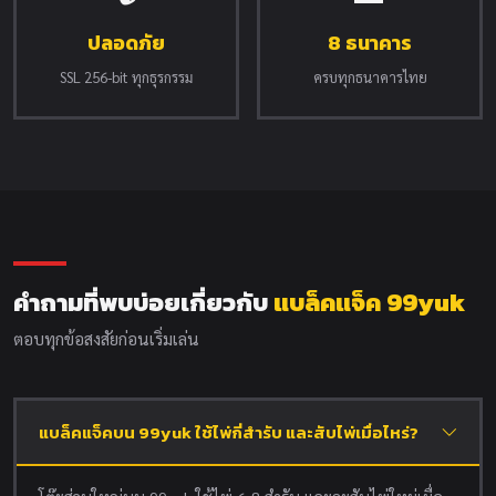
ปลอดภัย
8 ธนาคาร
SSL 256-bit ทุกธุรกรรม
ครบทุกธนาคารไทย
คำถามที่พบบ่อยเกี่ยวกับ
แบล็คแจ็ค 99yuk
ตอบทุกข้อสงสัยก่อนเริ่มเล่น
แบล็คแจ็คบน 99yuk ใช้ไพ่กี่สำรับ และสับไพ่เมื่อไหร่?