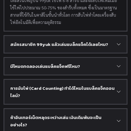
โต๊ะส่วนใหญ่บน 99yuk ใช้ไพ่ 6-8 สำรับ และจะสับไพ่ใหม่เมื่อ
ใช้ไพ่ไปประมาณ 50-75% ของสำรับทั้งหมด ซึ่งเป็นมาตรฐาน
สากลที่ใช้กันในคาสิโนชั้นนำทั่วโลก การสับไพ่ทำโดยเครื่องสับ
ไพ่อัตโนมัติเพื่อความยุติธรรม
สมัครสมาชิก 99yuk แล้วเล่นแบล็คแจ็คได้เลยไหม?
มีโหมดทดลองเล่นแบล็คแจ็คฟรีไหม?
การนับไพ่ (Card Counting) ทำได้ไหมในแบล็คแจ็คออน
ไลน์?
ถ้าอินเทอร์เน็ตหลุดระหว่างเล่น เงินเดิมพันจะเป็น
อย่างไร?