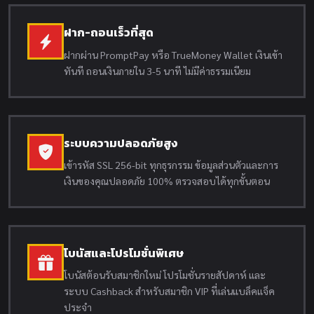
ฝาก-ถอนเร็วที่สุด
ฝากผ่าน PromptPay หรือ TrueMoney Wallet เงินเข้า
ทันที ถอนเงินภายใน 3-5 นาที ไม่มีค่าธรรมเนียม
ระบบความปลอดภัยสูง
เข้ารหัส SSL 256-bit ทุกธุรกรรม ข้อมูลส่วนตัวและการ
เงินของคุณปลอดภัย 100% ตรวจสอบได้ทุกขั้นตอน
โบนัสและโปรโมชั่นพิเศษ
โบนัสต้อนรับสมาชิกใหม่ โปรโมชั่นรายสัปดาห์ และ
ระบบ Cashback สำหรับสมาชิก VIP ที่เล่นแบล็คแจ็ค
ประจำ