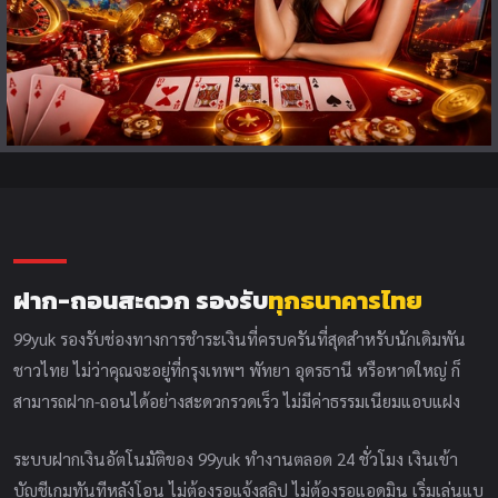
ฝาก-ถอนสะดวก รองรับ
ทุกธนาคารไทย
99yuk รองรับช่องทางการชำระเงินที่ครบครันที่สุดสำหรับนักเดิมพัน
ชาวไทย ไม่ว่าคุณจะอยู่ที่กรุงเทพฯ พัทยา อุดรธานี หรือหาดใหญ่ ก็
สามารถฝาก-ถอนได้อย่างสะดวกรวดเร็ว ไม่มีค่าธรรมเนียมแอบแฝง
ระบบฝากเงินอัตโนมัติของ 99yuk ทำงานตลอด 24 ชั่วโมง เงินเข้า
บัญชีเกมทันทีหลังโอน ไม่ต้องรอแจ้งสลิป ไม่ต้องรอแอดมิน เริ่มเล่นแบ