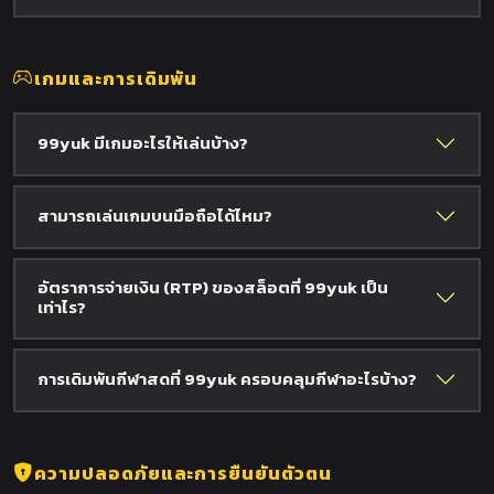
เกมและการเดิมพัน
99yuk มีเกมอะไรให้เล่นบ้าง?
สามารถเล่นเกมบนมือถือได้ไหม?
อัตราการจ่ายเงิน (RTP) ของสล็อตที่ 99yuk เป็น
เท่าไร?
การเดิมพันกีฬาสดที่ 99yuk ครอบคลุมกีฬาอะไรบ้าง?
ความปลอดภัยและการยืนยันตัวตน