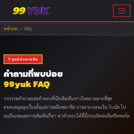
หน้าแรก
FAQ
❓ ศูนย์ช่วยเหลือ
คำถามที่พบบ่อย
99yuk FAQ
รวบรวมคำถามและคำตอบที่นักเดิมพันชาวไทยถามมากที่สุด
ครอบคลุมทุกเรื่องตั้งแต่การสมัครสมาชิก การฝาก-ถอนเงิน โบนัส ไป
จนถึงเกมและการเดิมพันกีฬา หาคำตอบได้ที่นี่ก่อนติดต่อทีมซัพพอร์ต