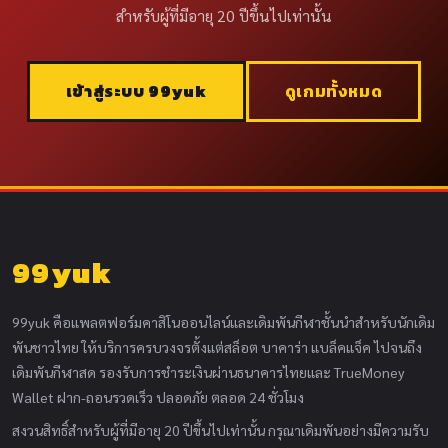
สำหรับผู้ที่มีอายุ 20 ปีขึ้นไปเท่านั้น
เข้าสู่ระบบ 99yuk
ดูเกมทั้งหมด
99yuk
99yuk คือแพลตฟอร์มคาสิโนออนไลน์และเดิมพันกีฬาชั้นนำสำหรับนักเดิม
พันชาวไทย ให้บริการครบวงจรตั้งแต่สล็อต บาคาร่า แบล็คแจ็ค ไปจนถึง
เดิมพันกีฬาสด รองรับการชำระเงินผ่านธนาคารไทยและ TrueMoney
Wallet ฝาก-ถอนรวดเร็ว ปลอดภัย ตลอด 24 ชั่วโมง
สงวนสิทธิ์สำหรับผู้ที่มีอายุ 20 ปีขึ้นไปเท่านั้น กรุณาเดิมพันอย่างมีความรับ