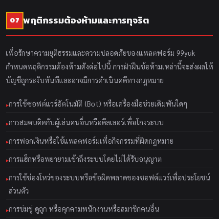
พฤติกรรมต้องห้ามและการทุจริต
07
เพื่อรักษาความยุติธรรมและความปลอดภัยของแพลตฟอร์ม 99yuk
กำหนดพฤติกรรมต้องห้ามดังต่อไปนี้ การฝ่าฝืนข้อห้ามเหล่านี้จะส่งผลให้
บัญชีถูกระงับทันทีและอาจมีการดำเนินคดีทางกฎหมาย
การใช้ซอฟต์แวร์อัตโนมัติ (Bot) หรือเครื่องมือช่วยเดิมพันใดๆ
การสมคบคิดกับผู้เล่นคนอื่นหรือดีลเลอร์เพื่อโกงระบบ
การฟอกเงินหรือใช้แพลตฟอร์มเพื่อกิจกรรมที่ผิดกฎหมาย
การแฮ็กหรือพยายามเข้าถึงระบบโดยไม่ได้รับอนุญาต
การใช้ช่องโหว่ของระบบหรือข้อผิดพลาดของซอฟต์แวร์เพื่อประโยชน์
ส่วนตัว
การข่มขู่ ดูถูก หรือคุกคามพนักงานหรือสมาชิกคนอื่น