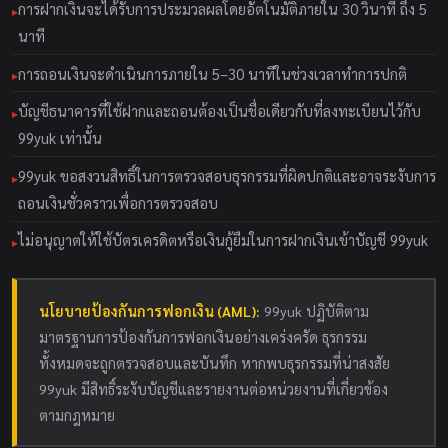
การฝากเงินจะได้รับการประมวลผลโดยอัตโนมัติภายใน 30 วินาที ถึง 5
นาที
การถอนเงินจะดำเนินการภายใน 5–30 นาทีในช่วงเวลาทำการปกติ
บัญชีธนาคารที่ใช้ฝากและถอนต้องเป็นชื่อเดียวกับที่ลงทะเบียนไว้กับ
99yuk เท่านั้น
99yuk ขอสงวนสิทธิ์ในการตรวจสอบธุรกรรมที่ผิดปกติและอาจระงับการ
ถอนเงินชั่วคราวเพื่อการตรวจสอบ
ไม่อนุญาตให้ใช้บัตรเครดิตหรือเงินกู้ยืมในการฝากเงินเข้าบัญชี 99yuk
นโยบายป้องกันการฟอกเงิน (AML):
99yuk ปฏิบัติตาม
มาตรฐานการป้องกันการฟอกเงินอย่างเคร่งครัด ธุรกรรม
ทั้งหมดจะถูกตรวจสอบและบันทึก หากพบธุรกรรมที่น่าสงสัย
99yuk มีสิทธิ์ระงับบัญชีและรายงานต่อหน่วยงานที่เกี่ยวข้อง
ตามกฎหมาย