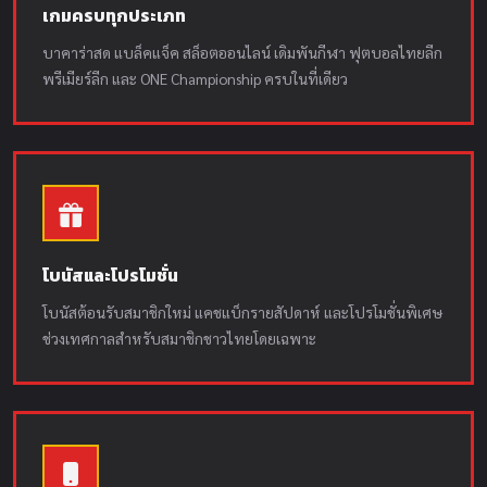
เกมครบทุกประเภท
บาคาร่าสด แบล็คแจ็ค สล็อตออนไลน์ เดิมพันกีฬา ฟุตบอลไทยลีก
พรีเมียร์ลีก และ ONE Championship ครบในที่เดียว
โบนัสและโปรโมชั่น
โบนัสต้อนรับสมาชิกใหม่ แคชแบ็กรายสัปดาห์ และโปรโมชั่นพิเศษ
ช่วงเทศกาลสำหรับสมาชิกชาวไทยโดยเฉพาะ